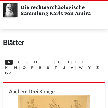
Blätter
A
B
C
D
E
F
G
H
I
J
K
L
M
N
O
P
R
S
T
U
V
W
Y
Z
0-9
Aachen: Drei Könige