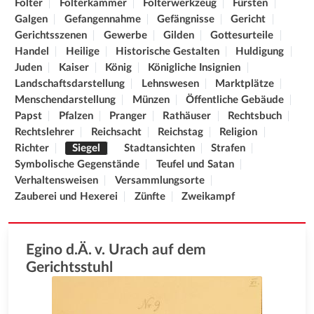
Folter
Folterkammer
Folterwerkzeug
Fürsten
Galgen
Gefangennahme
Gefängnisse
Gericht
Gerichtsszenen
Gewerbe
Gilden
Gottesurteile
Handel
Heilige
Historische Gestalten
Huldigung
Juden
Kaiser
König
Königliche Insignien
Landschaftsdarstellung
Lehnswesen
Marktplätze
Menschendarstellung
Münzen
Öffentliche Gebäude
Papst
Pfalzen
Pranger
Rathäuser
Rechtsbuch
Rechtslehrer
Reichsacht
Reichstag
Religion
Richter
Siegel
Stadtansichten
Strafen
Symbolische Gegenstände
Teufel und Satan
Verhaltensweisen
Versammlungsorte
Zauberei und Hexerei
Zünfte
Zweikampf
Egino d.Ä. v. Urach auf dem
Gerichtsstuhl