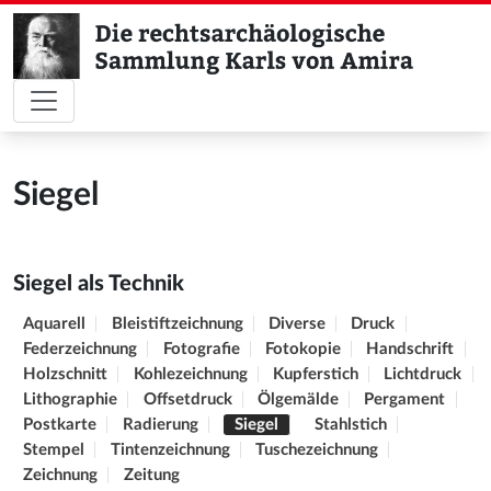
Siegel
Siegel als Technik
Aquarell
Bleistiftzeichnung
Diverse
Druck
Federzeichnung
Fotografie
Fotokopie
Handschrift
Holzschnitt
Kohlezeichnung
Kupferstich
Lichtdruck
Lithographie
Offsetdruck
Ölgemälde
Pergament
Postkarte
Radierung
Siegel
Stahlstich
Stempel
Tintenzeichnung
Tuschezeichnung
Zeichnung
Zeitung