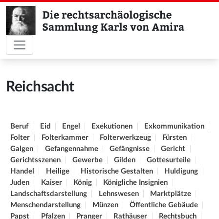
Reichsacht
Beruf
Eid
Engel
Exekutionen
Exkommunikation
Folter
Folterkammer
Folterwerkzeug
Fürsten
Galgen
Gefangennahme
Gefängnisse
Gericht
Gerichtsszenen
Gewerbe
Gilden
Gottesurteile
Handel
Heilige
Historische Gestalten
Huldigung
Juden
Kaiser
König
Königliche Insignien
Landschaftsdarstellung
Lehnswesen
Marktplätze
Menschendarstellung
Münzen
Öffentliche Gebäude
Papst
Pfalzen
Pranger
Rathäuser
Rechtsbuch