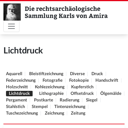
Lichtdruck
Aquarell
Bleistiftzeichnung
Diverse
Druck
Federzeichnung
Fotografie
Fotokopie
Handschrift
Holzschnitt
Kohlezeichnung
Kupferstich
Lichtdruck
Lithographie
Offsetdruck
Ölgemälde
Pergament
Postkarte
Radierung
Siegel
Stahlstich
Stempel
Tintenzeichnung
Tuschezeichnung
Zeichnung
Zeitung