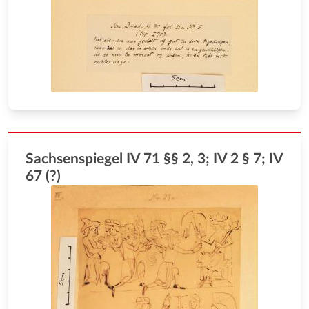
Sachsenspiegel IV 71 §§ 2, 3; IV 2 § 7; IV
67 (?)